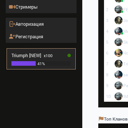
Стримеры
2
F
3
J
Авторизация
4
M
Регистрация
5
Sk
6
No
Triumph [NEW]
x100
41%
7
Tr
8
sa
9
P
10
!
Топ Кланов