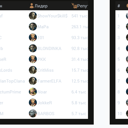
н
Лидер
Репутация
PVP
#
uf
$howYour$kill$
541 тыс
14079
1
MaPa
263.1 тыс
97
2
C
101
93.3 тыс
4929
3
Hb
BLONDINKA
92.8 тыс
241
4
keR
PKK
31.4 тыс
92
5
kLords
CritMiss
15.7 тыс
18
6
ClanTopClana
FarmerELFA
12.5 тыс
7
7
ctumPrime
Noar
6.4 тыс
6240
8
er
JokkeR
5.8 тыс
2664
9
M
BARBOS
5.7 тыс
3
10