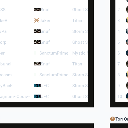
ESS
Snuf
Ghost Sentinel
2.6 тыс
2
okeR
Joker
Titan
1.9 тыс
3
uPa
Snuf
Storm Screamer
1.9 тыс
4
orp
Snuf
Ghost Sentinel
1.8 тыс
5
ar
SanctumPrime
Mystic Muse
1.6 тыс
6
ibunal
Snuf
Titan
1.2 тыс
7
rcasm
SanctumPrime
Storm Screamer
1.2 тыс
8
ayBacK
UFC
Storm Screamer
872
9
Magnum~Opus~
UFC
Ghost Sentinel
851
10
Топ О