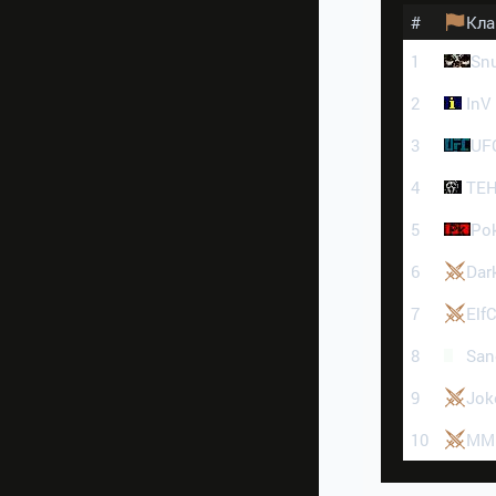
#
Кла
1
Sn
2
InV
3
UF
4
TE
5
Po
6
Dar
7
Elf
8
San
9
Jok
10
MM