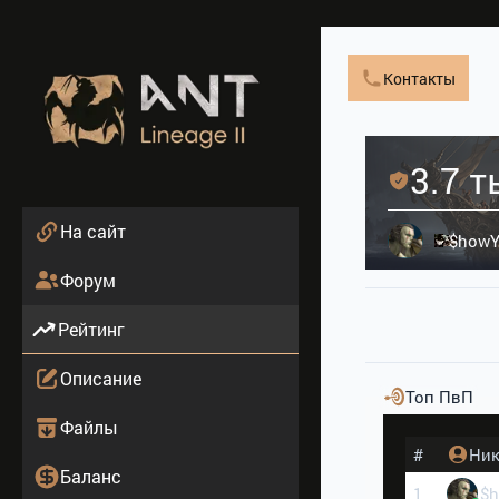
Контакты
3.7 т
На сайт
$howYo
Форум
Рейтинг
Описание
Топ ПвП
Файлы
#
Ни
Баланс
1
$h