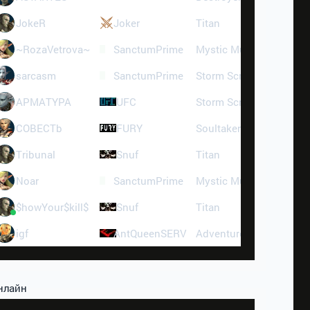
6
JokeR
Joker
Titan
95
95
~RozaVetrova~
SanctumPrime
Mystic Muse
75
2
sarcasm
SanctumPrime
Storm Screamer
64
12
APMATYPA
UFC
Storm Screamer
62
51
COBECTb
FURY
Soultaker
60
52
Tribunal
Snuf
Titan
52
64
Noar
SanctumPrime
Mystic Muse
51
9
$howYour$kill$
Snuf
Titan
42
18
igf
AntQueenSERV
Adventurer
40
нлайн