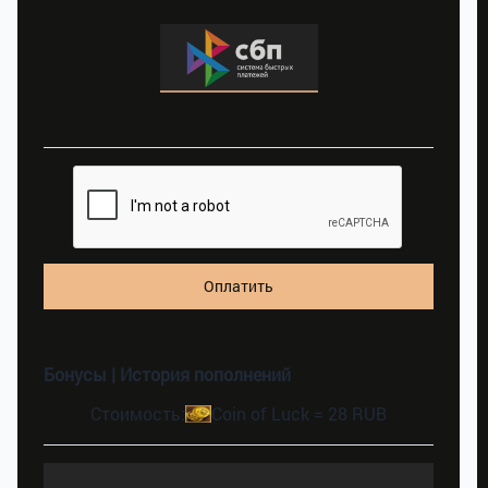
Оплатить
Бонусы | История пополнений
Стоимость:
Coin of Luck = 28 RUB