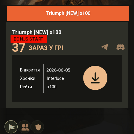
Lineage 2 Interlude x100 Multicraft P
PvP, облоги, рейтинги, стрими та активна спільнота на стабіл
Triumph [NEW] x100
BONUS START
37
ЗАРАЗ У ГРІ
2026-06-05
Відкриття
Хроніки
Interlude
Рейти
x100