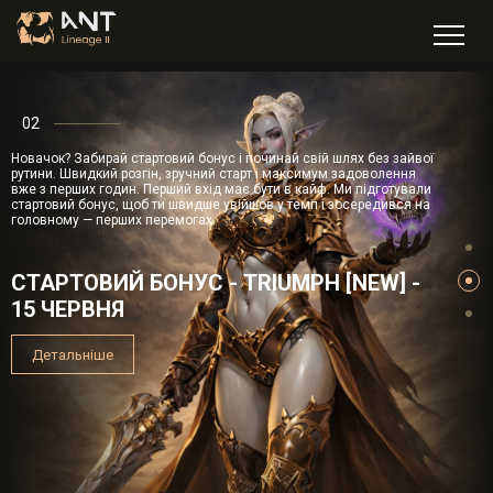
02
Новачок? Забирай стартовий бонус і починай свій шлях без зайвої
рутини. Швидкий розгін, зручний старт і максимум задоволення
вже з перших годин. Перший вхід має бути в кайф. Ми підготували
стартовий бонус, щоб ти швидше увійшов у темп і зосередився на
головному — перших перемогах.
СТАРТОВИЙ БОНУС - TRIUMPH [NEW] -
15 ЧЕРВНЯ
Детальніше
Детальніше
Детальніше