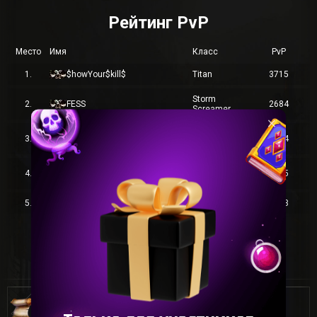
Рейтинг PvP
Место
Имя
Класс
PvP
1.
$howYour$kill$
Titan
3715
Storm
2.
FESS
2684
Screamer
Storm
3.
JokeR
1954
Screamer
Storm
4.
MuPa
1855
Screamer
5.
Skorp
Ghost Sentinel
1793
Перейти к статистике
Когда будет слияние ?????