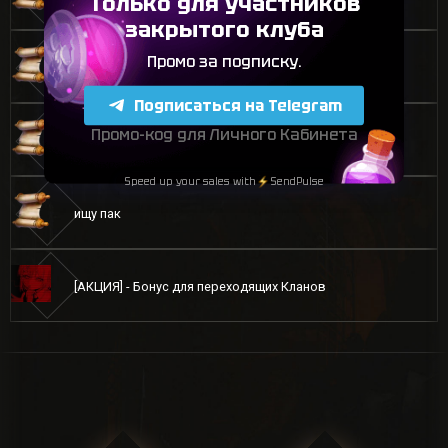
[АКЦИЯ] - ТОП Стример L2ANT.COM
UFC Team стартует !!
ищу пак
[АКЦИЯ] - Бонус для переходящих Кланов