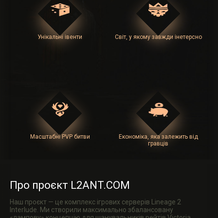
Унікальні івенти
Світ, у якому завжди інетерсно
Масштабні PVP битви
Економіка, яка залежить від
гравців
Про проєкт L2ANT.COM
Наш проєкт — це комплекс ігрових серверів Lineage 2
Interlude. Ми створили максимально збалансовану
«лампову» концепцію для шанувальників рейтів Victoria